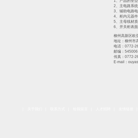
1、产品的全型
2、主电路系
3、辅助电路
4、柜内元器
5、主母线材
6、开关柜表
柳州高新区欧
地址：柳州市
电话：0772-26
邮编：545006
传真：0772-26
E-mail：
ouya
|
关于我们
|
联系方式
|
给我留言
|
人才招聘
|
友情链接
|